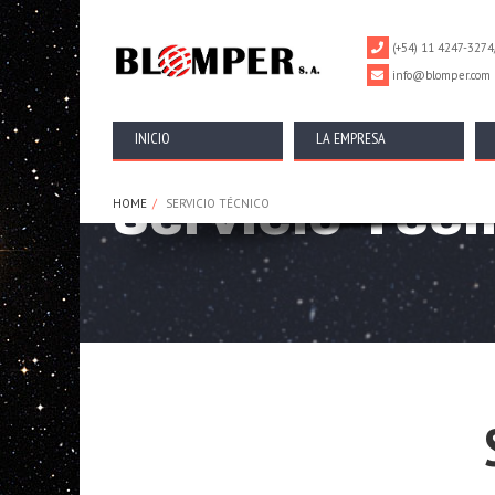
================================================== -->
(+54) 11 4247-3274
info@blomper.com
INICIO
LA EMPRESA
Servicio Técn
HOME
SERVICIO TÉCNICO