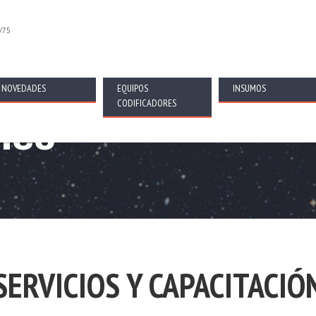
/75
NOVEDADES
EQUIPOS
INSUMOS
CODIFICADORES
ico
SERVICIOS Y CAPACITACIÓ