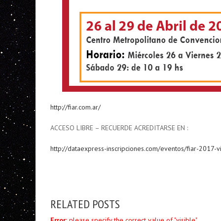
http://fiar.com.ar/
ACCESO LIBRE – RECUERDE ACREDITARSE EN :
http://dataexpress-inscripciones.com/eventos/fiar-2017-vi
RELATED POSTS
Error:
please specify the correct value of "visible".