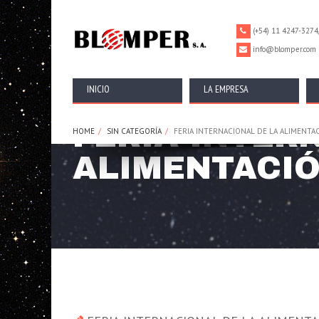
================================================== -->
(+54) 11 4247-3274
info@blomper.com
INICIO
LA EMPRESA
FERIA INTER
HOME
SIN CATEGORÍA
FERIA INTERNACIONAL DE LA ALIMENTA
ALIMENTACIÓ